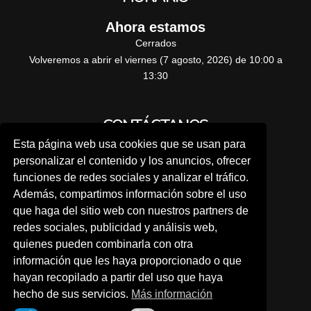
Ahora estamos
Cerrados
Volveremos a abrir el viernes (7 agosto, 2026) de 10:00 a
13:30
CONTÁCTANOS
Esta página web usa cookies que se usan para
Pide tu cita previa
personalizar el contenido y los anuncios, ofrecer
funciones de redes sociales y analizar el tráfico.
Además, compartimos información sobre el uso
A TRAVÉS DE NUESTRA WEB
que haga del sitio web con nuestros partners de
redes sociales, publicidad y análisis web,
quienes pueden combinarla con otra
Por teléfono:
información que les haya proporcionado o que
914 41 23 94
hayan recopilado a partir del uso que haya
hecho de sus servicios.
Más información